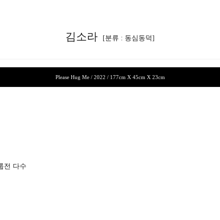
김소라
[분류 : 동심동덕]
Please Hug Me / 2022 / 177cm X 45cm X 23cm
그룹전 다수