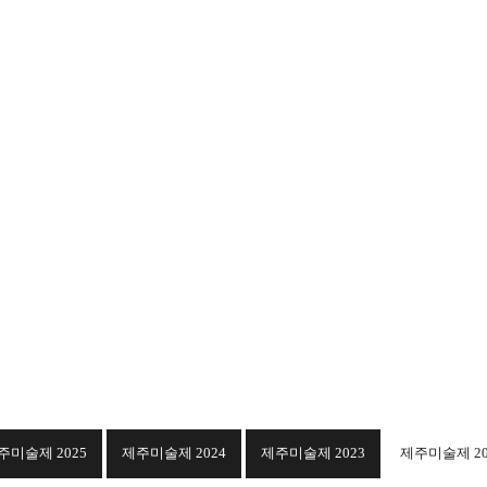
소개
협회사업
협회회원
전시정보
커뮤니
제주미술제
사단법인한국미술협회
제주특별자치도회
주미술제 2025
제주미술제 2024
제주미술제 2023
제주미술제 20