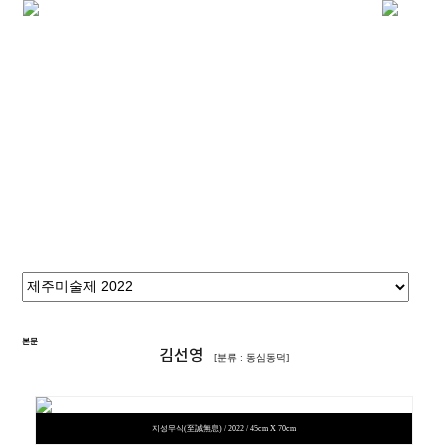
Korean
English
제주미술제
사단법인한국미술협회
제주특별자치도회
본문
김선영
[분류 : 동심동덕]
지성무식(至誠無息) / 2022 / 45cm X 70cm