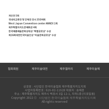
개인전 5회
국내외교류전 및 단체전 전시 350여회
West Japan Convention center ANNEX 1회
제주특별자치도문예회관 4회
한국예총예술문화상대상 “특별공로상” 수상
제16회대한민국미술인상 “미술문화공로상” 수상
협회회원
제주미술대전
제주갤러리
제주미술제
상호명 : 사단법인 한국미술협회 제주특별자치도지회
사업자등록번호 : 616-82-11628 대표자 : 송재경
주소 : 제주특별자치도 제주시 백포서 3길 12-1, 지하1층 (이호일동)
Copyright 2022 ⓒ
사단법인 한국미술협회 제주특별자치도지회
All rights reserved