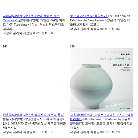
김미지(서양화) 개인전 <무빙 화이트 가든-
양근석 개인전 터•둘러보기
The 11th Solo Art
Yeon dong>
김미지(서양화) 개인전 <무빙 화이
Exhibition by Yang Geun-suk양근석 개인전 터•
트 가든-Yeon dong> #장소: 담소창작스튜디오
둘러보기일시: 2025...
갤러리..
작성자
관리자
작성일
08-21
조회
160
작성자
관리자
작성일
08-28
조회
130
140
139
한용국(서양화) 개인전 삶의자리-제주의 풍경
고용석(공예분과) 도예전 <고요한 도자기_달항
한용국(서양화) 개인전삶의자리-제주의 풍경#
아리展>
26th solo ceramic exhibition by고용석
일시: 2025.8.30(토)~9.4(목)#장소:제주문예회관
(공예분과) 도예전<고요한 도자기_달항아리展
제1전시실 ..
>#일시..
작성자
관리자
작성일
08-19
조회
131
작성자
관리자
작성일
08-19
조회
197