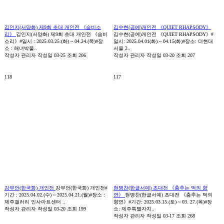
김인지(서양화) 제9회 초대 개인전 《숨비소
김수현(공예)개인전 《QUIET RHAPSODY》
리》
김인지(서양화) 제9회 초대 개인전 《숨비
김수현(공예)개인전 《QUIET RHAPSODY》#
소리》#일시 : 2025.03.25.(화) ~ 04.24.(목)#장
일시: 2025.04.01(화) ~ 04.15(화)#장소: 더현대
소 : 해녀박물..
서울 2..
작성자
관리자
작성일
03-25
조회
206
작성자
관리자
작성일
03-20
조회
207
118
117
강부언(한국화) 개인전
강부언(한국화) 개인전#
현병찬(한글서예) 초대전 《춤추는 먹의 향
기간 : 2025.04.02.(수) ~ 2025.04.21.(월)#장소 :
연》
현병찬(한글서예) 초대전 《춤추는 먹의
제주갤러리 인사아트센터 ..
향연》#기간: 2025.03.15.(토) ~ 03. 27.(목)#장
작성자
관리자
작성일
03-20
조회
199
소: 제주특별자치..
작성자
관리자
작성일
03-17
조회
268