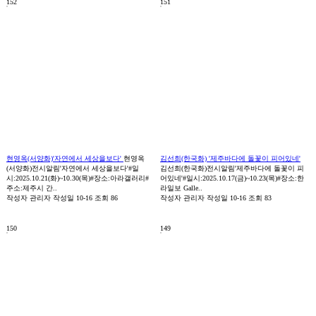
152
151
현영옥(서양화)'자연에서 세상을보다'
현영옥
김선희(한국화) '제주바다에 돌꽃이 피어있네'
(서양화)전시알림'자연에서 세상을보다'#일
김선희(한국화)전시알림'제주바다에 돌꽃이 피
시:2025.10.21(화)~10.30(목)#장소:아라갤러리#
어있네'#일시:2025.10.17(금)~10.23(목)#장소:한
주소:제주시 간..
라일보 Galle..
작성자
관리자
작성일
10-16
조회
86
작성자
관리자
작성일
10-16
조회
83
150
149