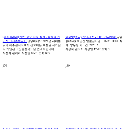
[제주갤러리] 2025 공모 선정 작가 - 백성원 개
양용방(조각) 개인전 MY LIFE 전시알림
양용
인전 《신촌별곡》
안녕하세요.2026년 새해를
방(조각) 개인전 알림전시명: 《MY LIFE》작
맞아 제주갤러리에서 선보이는 백성원 작가님
가: 양용방 기 간: 2025. 1..
의 개인전 《신촌별곡》을 안내드립니다. ..
작성자
관리자
작성일
12-17
조회
91
작성자
관리자
작성일
01-01
조회
663
170
169