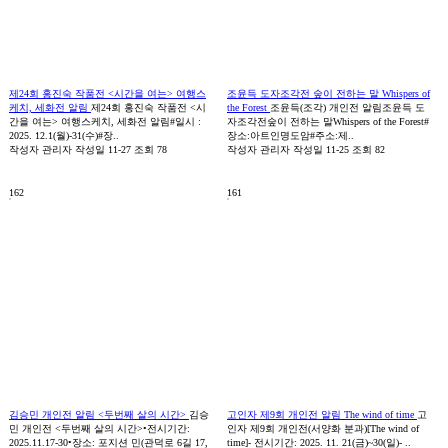
제24회 홍진숙 작품전 <시간을 여는> 여행스
조윤득 도자조각전 숲이 전하는 말 Whispers of
케치, 세화전 알림
제24회 홍진숙 작품전 <시
the Forest
조윤득(조각) 개인전 알림조윤득 도
간을 여는> 여행스케치, 세화전 알림#일시 :
자조각전숲이 전하는 말Whispers of the Forest#
2025. 12.1(월)-31(수)#장..
장소:아트인명도암#주소:제..
작성자
관리자
작성일
11-27
조회
78
작성자
관리자
작성일
11-25
조회
82
162
161
김승민 개인전 알림 <두번째 살의 시간>
김승
고인자 제9회 개인전 알림 The wind of time
고
민 개인전 <두번째 살의 시간>•전시기간:
인자 제9회 개인전(서양화 분과)[The wind of
2025.11.17-30•장소: 포지션 민(관덕로 6길 17,
time]- 전시기간: 2025. 11. 21(금)~30(일)- ..