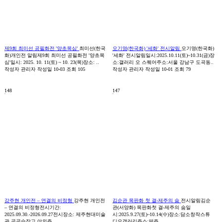
제9회 최미선 공필화전 '양초목심'
최미선(한국
오기영(한국화) '세화' 전시알림
오기영(한국화)
화)개인전 알림제9회 최미선 공필화전 '양초목
'세화' 전시알림일시:2025.10.11(토)~10.31(금)장
심'일시: 2025. 10. 11(토) ~ 10. 23(목)장소: ..
소:갤러리 오 스퀘어주소:서울 강남구 도곡동..
작성자
관리자
작성일
10-03
조회
105
작성자
관리자
작성일
10-01
조회
79
148
147
강주현 개인전 – 연결의 비정형
강주현 개인전
김순관 목판화 첫 결-제주의 숨
전시알림김순
– 연결의 비정형전시기간:
관(서양화) 목판화첫 결-제주의 숨일
2025.09.30.-2026.09.27전시장소: 제주현대미술
시:2025.9.27(토)~10.14(수)장소:담소창작스튜
관 공공수장고 야외주..
디오갤러리주소:제주..