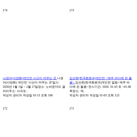
174
173
나경아(서양화)개인전 시선이 머무는 곳
나경
김선희(한국화분과)개인전 <제주 바다에 핀 돌
아(서양화) 개인전 '시선이 머무는 곳'일시:
꽃>
김선희(한국화분과)개인전 알림<제주 바
2026년 1월 1일 ~ 2월 27일장소: 노바운더리 갤
다에 핀 돌꽃>전시기간: 2026. 01.03 토 ~01.08
러리주소: 서귀포..
목장소: 제..
작성자
관리자
작성일
01-13
조회
108
작성자
관리자
작성일
01-03
조회
123
172
171