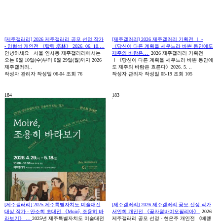
[제주갤러리] 2026 제주갤러리 공모 선정 작가
[제주갤러리] 2026 제주갤러리 기획전 Ⅰ -
- 양형석 개인전 《탑림 塔林》 2026. 06. 10.…
《당신이 다른 계획을 세우느라 바쁜 동안에도
안녕하세요 서울 인사동 제주갤러리에서는
제주의 바람은…
2026 제주갤러리 기획전
오는 6월 10일(수)부터 6월 29일(월)까지 2026
Ⅰ《당신이 다른 계획을 세우느라 바쁜 동안에
제주갤러리..
도 제주의 바람은 흐른다》2026. 5. ..
작성자
관리자
작성일
06-04
조회
76
작성자
관리자
작성일
05-19
조회
105
184
183
[제주갤러리] 2025 제주특별자치도 미술대전
[제주갤러리] 2026 제주갤러리 공모 선정 작가
대상 작가 - 안소희 초대전 《Moiré, 조용히 바
서인희 개인전 《곶자왈바이오필리아》
2026
라보기》 …
2025년 제주특별자치도 미술대전
제주갤러리 공모 선정 - 현은주 개인전 《베렝