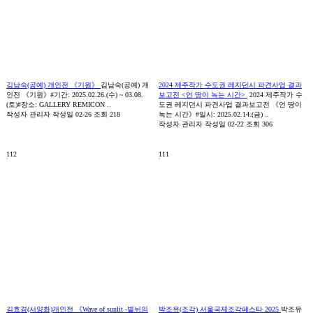
김남숙(공예) 개인전 《기원》
김남숙(공예) 개
2024 제주작가 수도권 레지던시 파견사업 결과
인전 《기원》#기간: 2025.02.26.(수) ~ 03.08.
보고전 <언 땅이 녹는 시간>
2024 제주작가 수
(토)#장소: GALLERY REMICON ..
도권 레지던시 파견사업 결과보고전 《언 땅이
작성자
관리자
작성일
02-26
조회
218
녹는 시간》#일시: 2025.02.14.(금) ..
작성자
관리자
작성일
02-22
조회
306
112
111
김효경(서양화)개인전 《Wave of sunlit -볕뉘의
박조유(조각) 서울국제조각페스타 2025
박조유