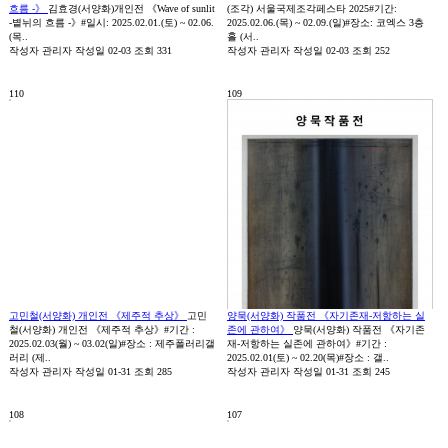
흐름 -》
김효경(서양화)개인전 《Wave of sunlit
(조각) 서울국제조각페스타 2025#기간:
-볕뉘의 흐름 -》#일시: 2025.02.01.(토) ~ 02.06.
2025.02.06.(목) ~ 02.09.(일)#장소: 코엑스 3층
(목..
홀 (서..
작성자
관리자
작성일
02-03
조회
331
작성자
관리자
작성일
02-03
조회
252
110
109
고민철(서양화) 개인전 《제주적 추상》
고민
양묵(서양화) 작품전 《자기존재-저항하는 실
철(서양화) 개인전 《제주적 추상》#기간 :
존에 관하여》
양묵(서양화) 작품전 《자기존
2025.02.03(월) ~ 03.02(일)#장소 : 제주폴러리갤
재-저항하는 실존에 관하여》#기간 :
러리 (제..
2025.02.01(토) ~ 02.20(목)#장소 : 갤..
작성자
관리자
작성일
01-31
조회
285
작성자
관리자
작성일
01-31
조회
245
108
107