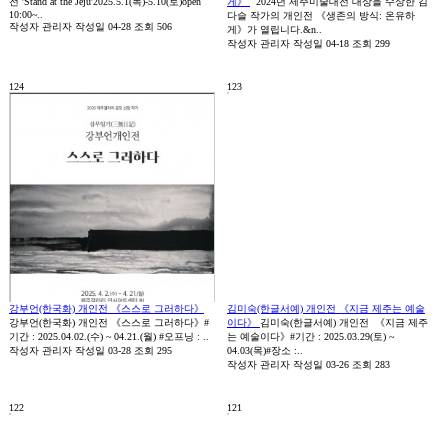
전 'Stand at the Jeju'2025.5.1(목)-5.10(토)open
게》
2024년 제주미술대전 대상을 수상한 김
10:00~..
다슬 작가의 개인전 《생존의 방식: 온유하
작성자
관리자
작성일
04-28
조회
506
게》가 열립니다.&n..
작성자
관리자
작성일
04-18
조회
299
124
123
강부언(한국화) 개인전 《스스로 그러하다》
김미숙(한글서예) 개인전 《지금 제주는 예술
강부언(한국화) 개인전 《스스로 그러하다》#
이다》
김미숙(한글서예) 개인전 《지금 제주
기간 : 2025.04.02.(수) ~ 04.21.(월) #오프닝 : ..
는 예술이다》#기간 : 2025.03.29(토) ~
작성자
관리자
작성일
03-28
조회
295
04.03(목)#장소 :..
작성자
관리자
작성일
03-26
조회
283
122
121