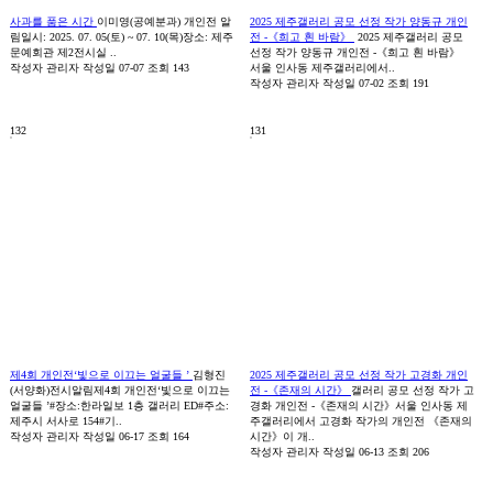
사과를 품은 시간
이미영(공예분과) 개인전 알
2025 제주갤러리 공모 선정 작가 양동규 개인
림일시: 2025. 07. 05(토) ~ 07. 10(목)장소: 제주
전 -《희고 흰 바람》
2025 제주갤러리 공모
문예회관 제2전시실 ..
선정 작가 양동규 개인전 -《희고 흰 바람》
작성자
관리자
작성일
07-07
조회
143
서울 인사동 제주갤러리에서..
작성자
관리자
작성일
07-02
조회
191
132
131
제4회 개인전‘빛으로 이끄는 얼굴들 ’
김형진
2025 제주갤러리 공모 선정 작가 고경화 개인
(서양화)전시알림제4회 개인전‘빛으로 이끄는
전 -《존재의 시간》
갤러리 공모 선정 작가 고
얼굴들 ’#장소:한라일보 1층 갤러리 ED#주소:
경화 개인전 -《존재의 시간》서울 인사동 제
제주시 서사로 154#기..
주갤러리에서 고경화 작가의 개인전 《존재의
작성자
관리자
작성일
06-17
조회
164
시간》이 개..
작성자
관리자
작성일
06-13
조회
206