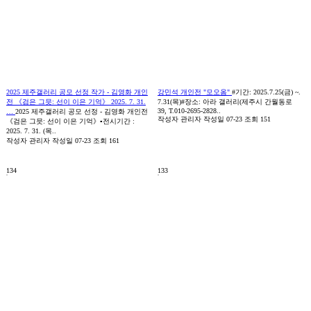
2025 제주갤러리 공모 선정 작가 - 김영화 개인
강민석 개인전 "모오옴"
#기간: 2025.7.25(금) ~.
전 《검은 그믓: 선이 이은 기억》 2025. 7. 31.
7.31(목)#장소: 아라 갤러리(제주시 간월동로
39, T.010-2695-2828..
…
2025 제주갤러리 공모 선정 - 김영화 개인전
작성자
관리자
작성일
07-23
조회
151
《검은 그믓: 선이 이은 기억》▫️전시기간 :
2025. 7. 31. (목..
작성자
관리자
작성일
07-23
조회
161
134
133