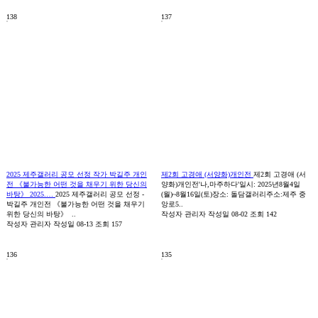
138
137
2025 제주갤러리 공모 선정 작가 박길주 개인
제2회 고경애 (서양화)개인전
제2회 고경애 (서
전 《불가능한 어떤 것을 채우기 위한 당신의
양화)개인전'나,마주하다'일시: 2025년8월4일
바탕》 2025.…
2025 제주갤러리 공모 선정 -
(월)~8월16일(토)장소: 돌담갤러리주소:제주 중
박길주 개인전 《불가능한 어떤 것을 채우기
앙로5..
위한 당신의 바탕》 ..
작성자
관리자
작성일
08-02
조회
142
작성자
관리자
작성일
08-13
조회
157
136
135