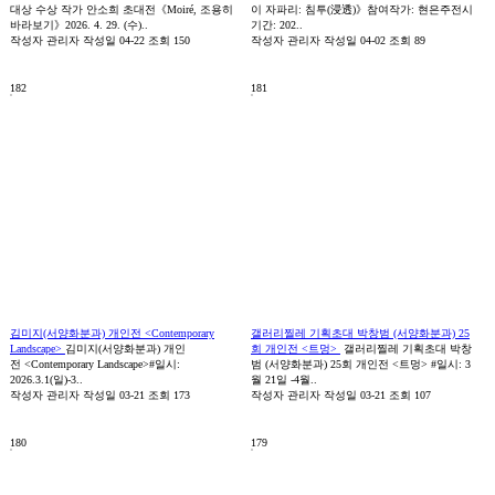
대상 수상 작가 안소희 초대전《Moiré, 조용히
이 자파리: 침투(浸透)》참여작가: 현은주전시
바라보기》2026. 4. 29. (수)..
기간: 202..
작성자
관리자
작성일
04-22
조회
150
작성자
관리자
작성일
04-02
조회
89
182
181
김미지(서양화분과) 개인전 <Contemporary
갤러리찔레 기획초대 박창범 (서양화분과) 25
Landscape>
김미지(서양화분과) 개인
회 개인전 <트멍>
갤러리찔레 기획초대 박창
전 <Contemporary Landscape>#일시:
범 (서양화분과) 25회 개인전 <트멍> #일시: 3
2026.3.1(일)-3..
월 21일 -4월..
작성자
관리자
작성일
03-21
조회
173
작성자
관리자
작성일
03-21
조회
107
180
179