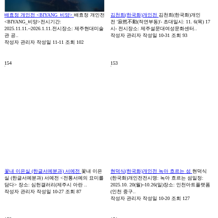
배효정 개인전 <BIYANG_비양>
배효정 개인전
김천희(한국화)개인전
김천희(한국화)개인
<BIYANG_비양>전시기간:
전 '寂然不動(적연부동)'- 초대일시: 11. 6(목) 17
2025.11.11.~2026.1.11.전시장소: 제주현대미술
시- 전시장소: 제주설문대여성문화센터..
관 공..
작성자
관리자
작성일
10-31
조회
93
작성자
관리자
작성일
11-11
조회
102
154
153
꽃내 이은실 (한글서예분과) 서예전
꽃내 이은
현덕식(한국화)개인전 녹아 흐르는 섬
현덕식
실 (한글서예분과) 서예전 <전통서예의 묘미를
(한국화)개인전전시명: 녹아 흐르는 섬일정:
담다> 장소: 심헌갤러리(제주시 아란 ..
2025.10. 20(월)~10.26(일)장소: 인천아트플랫폼
작성자
관리자
작성일
10-27
조회
87
(인천 중구..
작성자
관리자
작성일
10-20
조회
127