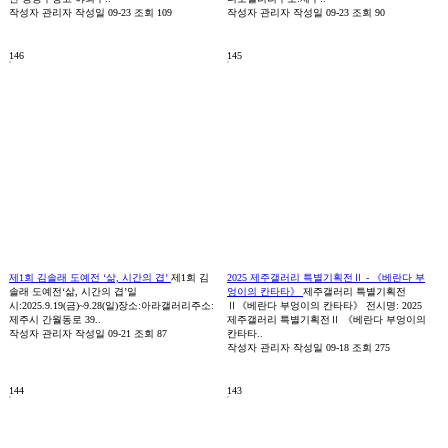
작성자
관리자
작성일
09-23
조회
109
작성자
관리자
작성일
09-23
조회
90
146
145
제1회 김솔래 도예전 ‘삶, 시간의 겹’
제1회 김
2025 제주갤러리 특별기획전Ⅱ - 《베란다 부
솔래 도예전‘삶, 시간의 겹’일
엉이의 칸타타》
제주갤러리 특별기획전
시:2025.9.19(금)~9.28(일)장소:아라갤러리주소:
Ⅱ《베란다 부엉이의 칸타타》 전시명: 2025
제주시 간월동로 39..
제주갤러리 특별기획전Ⅱ 《베란다 부엉이의
작성자
관리자
작성일
09-21
조회
87
칸타타..
작성자
관리자
작성일
09-18
조회
275
144
143