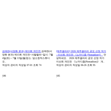
김애란(서양화 분과) 제15회 개인전
김애란(서
[제주갤러리] 2026 제주갤러리 공모 선정 작가
양화 분과) 제15회 개인전<샤랄랄라>일시: 7월
- 이선희 개인전 《노마디즘 (Nomadism)》
안
4일(토) ~ 7월 13일(월)장소: 담소창작스튜디
녕하세요. 2026 제주갤러리 공모 선정 작가
오..
이선희 개인전 《노마디즘(Nomadism)》 개..
작성자
관리자
작성일
07-01
조회
74
작성자
관리자
작성일
06-26
조회
95
186
185