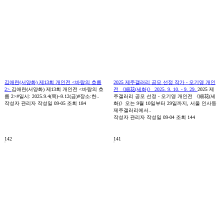
김애란(서양화) 제13회 개인전 <바람의 흐름
2025 제주갤러리 공모 선정 작가 - 오기영 개인
2>
김애란(서양화) 제13회 개인전 <바람의 흐
전 《細花(세화)》 2025. 9. 10. - 9. 29.
2025 제
름 2>#일시: 2025.9.4(목)~9.12(금)#장소:한..
주갤러리 공모 선정 - 오기영 개인전 《細花(세
작성자
관리자
작성일
09-05
조회
184
화)》오는 9월 10일부터 29일까지, 서울 인사동
제주갤러리에서..
작성자
관리자
작성일
09-04
조회
144
142
141