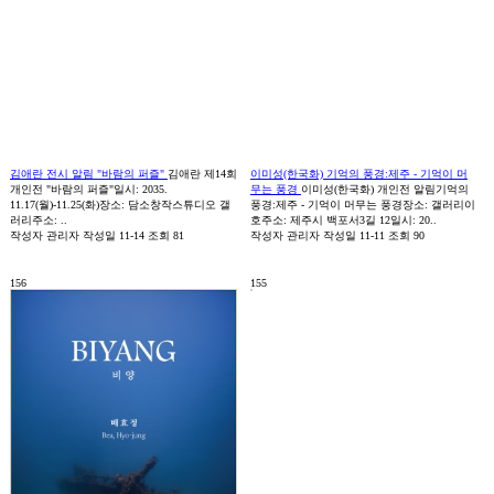
김애란 전시 알림 "바람의 퍼즐"
김애란 제14회
이미성(한국화) 기억의 풍경:제주 - 기억이 머
개인전 "바람의 퍼즐"일시: 2035.
무는 풍경
이미성(한국화) 개인전 알림기억의
11.17(월)-11.25(화)장소: 담소창작스튜디오 갤
풍경:제주 - 기억이 머무는 풍경장소: 갤러리이
러리주소: ..
호주소: 제주시 백포서3길 12일시: 20..
작성자
관리자
작성일
11-14
조회
81
작성자
관리자
작성일
11-11
조회
90
156
155