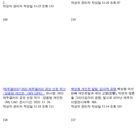
2..
작성자
관리자
작성일
11-20
조회
87
작성자
관리자
작성일
11-23
조회
115
160
159
[제주갤러리] 2025 제주갤러리 공모 선정 작가
백성원 개인전 알림 ‘감각적 공명
백성원 여섯
- 양용방 개인전 《MY LIFE》
전시명: 2025
번째 개인전빛과 색의 교향(交響), 자연의 영혼
제주갤러리 공모 선정 작가 - 양용방 개인전
을 그리다감각의 공명, 빛으로 피어난 제주의
《My Life》전시기간: 2025. 11. 26..
서정전시제목: 제6..
작성자
관리자
작성일
11-19
조회
111
작성자
관리자
작성일
11-14
조회
101
158
157