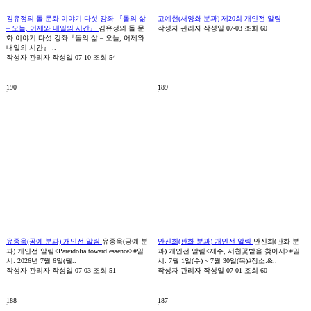
김유정의 돌 문화 이야기 다섯 강좌 『돌의 삶
고예현(서양화 분과) 제20회 개인전 알림
– 오늘, 어제와 내일의 시간』
김유정의 돌 문
작성자
관리자
작성일
07-03
조회
60
화 이야기 다섯 강좌『돌의 삶 – 오늘, 어제와
내일의 시간』 ..
작성자
관리자
작성일
07-10
조회
54
190
189
유종욱(공예 분과) 개인전 알림
유종욱(공예 분
안진희(판화 분과) 개인전 알림
안진희(판화 분
과) 개인전 알림<Pareidolia toward essence>#일
과) 개인전 알림<제주, 서천꽃밭을 찾아서>#일
시: 2026년 7월 6일(월..
시: 7월 1일(수) ~ 7월 30일(목)#장소:&..
작성자
관리자
작성일
07-03
조회
51
작성자
관리자
작성일
07-01
조회
60
188
187