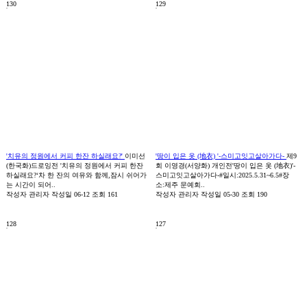
130
129
'치유의 정원에서 커피 한잔 하실래요?'
이미선
'땅이 입은 옷 (地衣) '-스미고잇고살아가다-
제9
(한국화)드로잉전 '치유의 정원에서 커피 한잔
회 이영경(서양화) 개인전'땅이 입은 옷 (地衣)'-
하실래요?‘차 한 잔의 여유와 함께,잠시 쉬어가
스미고잇고살아가다-#일시:2025.5.31~6.5#장
는 시간이 되어..
소:제주 문예회..
작성자
관리자
작성일
06-12
조회
161
작성자
관리자
작성일
05-30
조회
190
128
127