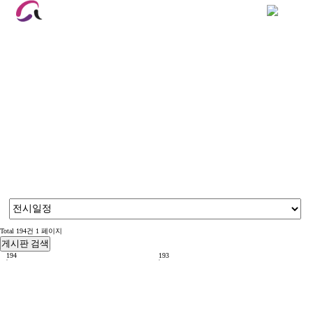
Korean
English
전시정보
사단법인한국미술협회
제주특별자치도회
Total 194건
1 페이지
게시판 검색
194
193