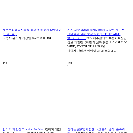
제주문화예술진흥원 강부언 초청전 삼무일기
2025 제주갤러리 특별기획전 양창보 개인전
(三無日記)
《바람의 섬과 붓끝 사이(ISLE OF WIND,
작성자
관리자
작성일
05-27
조회
164
TOUCH OF…
2025 제주갤러리 특별기획전양
창보 개인전《바람의 섬과 붓끝 사이(ISLE OF
WIND, TOUCH OF BRUSH)》 ..
작성자
관리자
작성일
05-05
조회
242
126
125
김미지 개인전 'Stand at the Jeju'
김미지 개인
김다슬 (조각) 개인전 《생존의 방식: 온유하