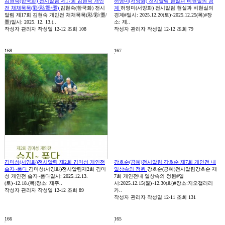
김현숙(한국화) 전시알림 제17회 김현숙 개인
허영미(서양화) 전시알림 현실과 비현실의 경
전 채채묵묵(彩/彩/墨/墨)
김현숙(한국화) 전시
계
허영미(서양화) 전시알림 현실과 비현실의
알림 제17회 김현숙 개인전 채채묵묵(彩/彩/墨/
경계#일시: 2025.12.20(토)~2025.12.25(목)#장
墨)일시: 2025. 12. 13.(..
소: 제..
작성자
관리자
작성일
12-12
조회
108
작성자
관리자
작성일
12-12
조회
79
168
167
김미성(서양화)전시알림 제2회 김미성 개인전
강호순(공예)전시알림 강호순 제7회 개인전 내
습지~품다
김미성(서양화)전시알림제2회 김미
일상속의 정원
강호순(공예)전시알림강호순 제
성 개인전 습지~품다일시: 2025.12.13.
7회 개인전내 일상속의 정원#일
(토)~12.18.(목)장소: 제주..
시:2025.12.15(월)~12.30(화)#장소:지오갤러리
작성자
관리자
작성일
12-12
조회
89
카..
작성자
관리자
작성일
12-11
조회
131
166
165