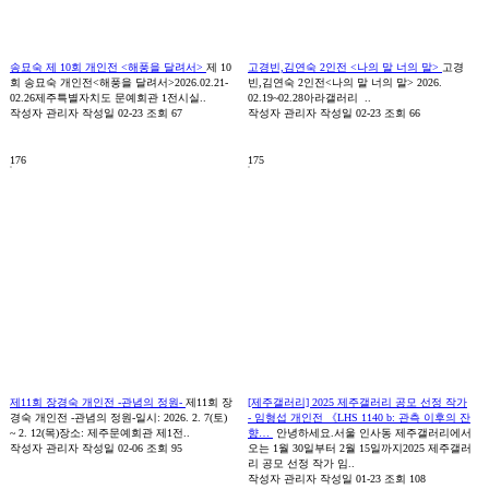
송묘숙 제 10회 개인전 <해풍을 달려서>
제 10
고경빈,김연숙 2인전 <나의 말 너의 말>
고경
회 송묘숙 개인전<해풍을 달려서>2026.02.21-
빈,김연숙 2인전<나의 말 너의 말> 2026.
02.26제주특별자치도 문예회관 1전시실..
02.19~02.28아라갤러리 ..
작성자
관리자
작성일
02-23
조회
67
작성자
관리자
작성일
02-23
조회
66
176
175
제11회 장경숙 개인전 -관념의 정원-
제11회 장
[제주갤러리] 2025 제주갤러리 공모 선정 작가
경숙 개인전 -관념의 정원-일시: 2026. 2. 7(토)
- 임형섭 개인전 《LHS 1140 b: 관측 이후의 잔
~ 2. 12(목)장소: 제주문예회관 제1전..
향…
안녕하세요.서울 인사동 제주갤러리에서
작성자
관리자
작성일
02-06
조회
95
오는 1월 30일부터 2월 15일까지2025 제주갤러
리 공모 선정 작가 임..
작성자
관리자
작성일
01-23
조회
108